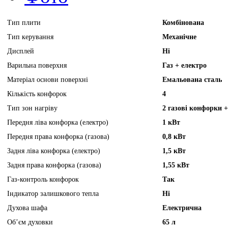
Тип плити
Комбінована
Тип керування
Механічне
Дисплей
Ні
Варильна поверхня
Газ + електро
Матеріал основи поверхні
Емальована сталь
Кількість конфорок
4
Тип зон нагріву
2 газові конфорки +
Передня ліва конфорка (електро)
1 кВт
Передня права конфорка (газова)
0,8 кВт
Задня ліва конфорка (електро)
1,5 кВт
Задня права конфорка (газова)
1,55 кВт
Газ-контроль конфорок
Так
Індикатор залишкового тепла
Ні
Духова шафа
Електрична
Об’єм духовки
65 л