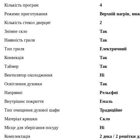
Кількість програм
4
Режими приготування
Верхній нагрів, ниж
Кількість стекол дверцят
2
Знімне скло
Так
Наявність гриля
Так
Тип гриля
Електричний
Конвекція
Так
Таймер
Так
Вентилятор охолодження
Ні
Освітлення духовки
Так
Напрямні
Рельєфні
Внутрішнє покриття
Емаль
Тип очищення духової шафи
Традиційне
Матеріал кришки
Скло
Місце для зберігання посуду
Ні
Комплектація
2 дека / 2 решітки 