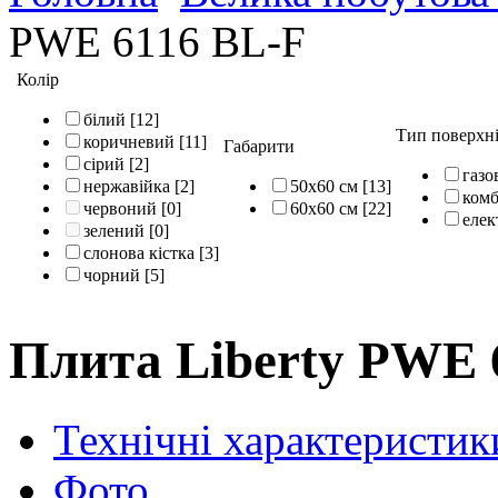
PWE 6116 BL-F
Колір
білий
[12]
Тип поверхн
коричневий
[11]
Габарити
сірий
[2]
газо
нержавійка
[2]
50х60 см
[13]
комб
червоний
[0]
60х60 см
[22]
елек
зелений
[0]
слонова кістка
[3]
чорний
[5]
Плита Liberty PWE 
Технічні характеристик
Фото