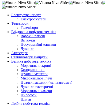
Електротранспорт
Електроскутери
Телевізори
Телевізори
Вбудована побутова техніка
Варочні панелі
Витяжки
Посудомийні машини
Духовки
Аксесуари
Стабілізатори напруги
Велика побутова техніка
Морозильні скрині
Холодильники
Пральні машини
Мікрохвильові печі
Пральні машини (напівавтомат)
Духовки електричні
Морозильні камери
Пилососи
Плити
Дрібна побутова техніка