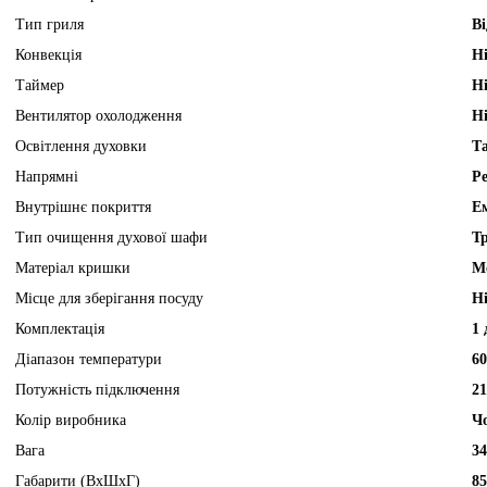
Тип гриля
Ві
Конвекція
Н
Таймер
Н
Вентилятор охолодження
Н
Освітлення духовки
Т
Напрямні
Р
Внутрішнє покриття
Е
Тип очищення духової шафи
Т
Матеріал кришки
М
Місце для зберігання посуду
H
Комплектація
1 
Діапазон температури
60
Потужність підключення
21
Колір виробника
Ч
Вага
34
Габарити (ВхШхГ)
85