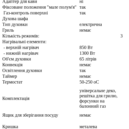
Адаптер для кави
ні
Фіксоване положення "мале полум'я"
так
Газ-контроль поверхні
так
Духова шафа
Тип духовки
електрична
Гриль
немає
Кількість режимів:
3
Нагрівальні елементи:
- верхній нагрівач
850 Вт
- нижній нагрівач
1300 Вт
Об'єм духовки
65 літрів
Конвекція
немає
Освітлення духовки
так
Таймер
немає
Термостат
50-250 оС
універсальне деко,
решітка для грилю,
Комплектація
форсунки на
балонний газ
Ящик для зберігання посуду
немає
Кришка
металева