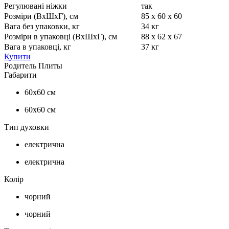
Регулювані ніжки
так
Розміри (ВхШхГ), см
85 х 60 х 60
Вага без упаковки, кг
34 кг
Розміри в упаковці (ВхШхГ), см
88 х 62 х 67
Вага в упаковці, кг
37 кг
Купити
Родитель Плиты
Габарити
60х60 см
60х60 см
Тип духовки
електрична
електрична
Колір
чорний
чорний