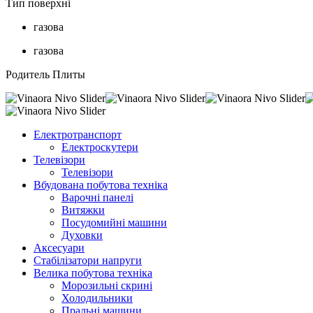
Тип поверхні
газова
газова
Родитель Плиты
Електротранспорт
Електроскутери
Телевізори
Телевізори
Вбудована побутова техніка
Варочні панелі
Витяжки
Посудомийні машини
Духовки
Аксесуари
Стабілізатори напруги
Велика побутова техніка
Морозильні скрині
Холодильники
Пральні машини