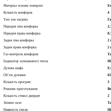
Матеріал основи поверхні
Е
Кількість конфорок
4
Тип зон нагріву
Г
Передня ліва конфорка
2,
Передня права конфорка
0,
Задня ліва конфорка
2 
Задня права конфорка
2 
Газ-контроль конфорок
Т
Індикатор залишкового тепла
Н
Духова шафа
Е
Об’єм духовки
65
Кількість програм
3
Режими приготування
Ве
Кількість стекол дверцят
2
Знімне скло
Т
Наявність гриля
Н