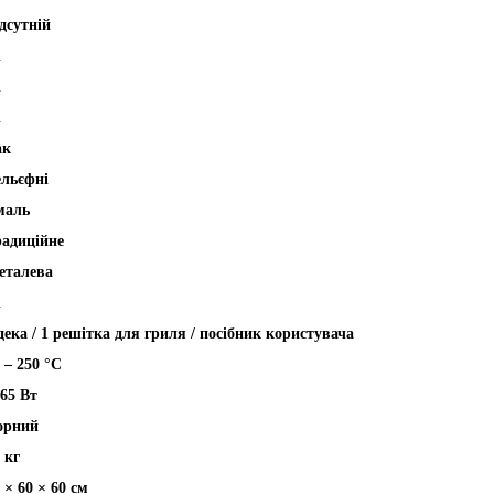
дсутній
і
і
і
ак
ельєфні
маль
радиційне
еталева
i
дека / 1 решітка для гриля / посібник користувача
 – 250 °C
65 Вт
орний
 кг
 × 60 × 60 см