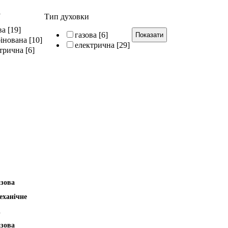
і
Тип духовки
ва
[19]
газова
[6]
інована
[10]
електрична
[29]
трична
[6]
азова
еханічне
і
азова