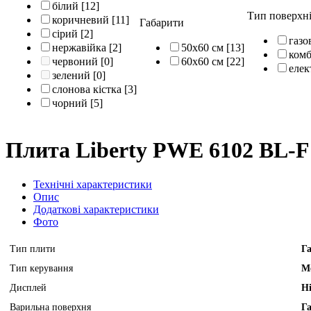
білий
[12]
Тип поверхн
коричневий
[11]
Габарити
сірий
[2]
газо
нержавійка
[2]
50х60 см
[13]
комб
червоний
[0]
60х60 см
[22]
елек
зелений
[0]
слонова кістка
[3]
чорний
[5]
Плита Liberty PWE 6102 BL-F
Технічні характеристики
Опис
Додаткові характеристики
Фото
Тип плити
Г
Тип керування
М
Дисплей
Н
Варильна поверхня
Г