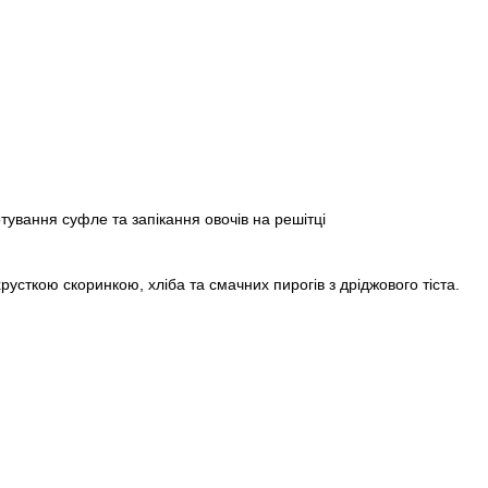
тування суфле та запікання овочів на решітці
русткою скоринкою, хліба та смачних пирогів з дріджового тіста.