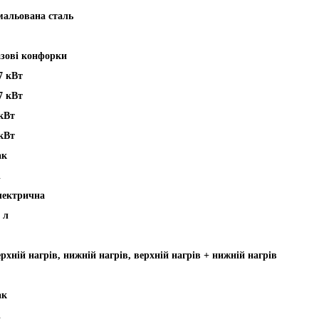
мальована сталь
азові конфорки
7 кВт
7 кВт
кВт
кВт
ак
і
лектрична
 л
рхній нагрів, нижній нагрів, верхній нагрів + нижній нагрів
ак
і