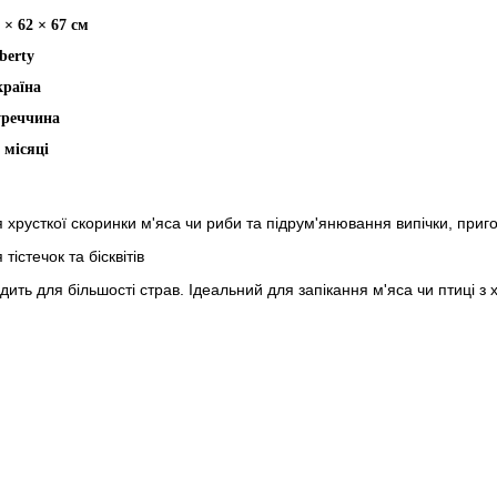
 × 62 × 67 см
berty
країна
уреччина
 місяці
хрусткої скоринки м'яса чи риби та підрум'янювання випічки, приго
істечок та бісквітів
ить для більшості страв. Ідеальний для запікання м'яса чи птиці з х