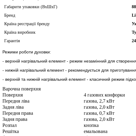
Габарити упаковки (ВхШхГ)
88
Бренд
Li
Країна реєстрації бренду
У
Країна виробник
Т
Гарантія
24
Режими роботи духовки:
- верхній нагрівальний елемент - режим незамінний для створення 
- нижній нагрівальний елемент - рекомендується для приготування т
- верхній та нижній нагрівальний елемент - класичний режим підход
Варочна поверхня
Поверхня
4 газових конфорки
Передня ліва
газова, 2,7 кВт
Задня ліва
газова, 2,0 кВт
Передня права
газова, 0,7 кВт
Задня права
газова, 2,0 кВт
Розпал
кнопка
Решітка
емальована