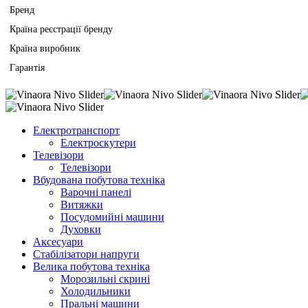
Бренд
Країна реєстрації бренду
Країна виробник
Гарантія
Електротранспорт
Електроскутери
Телевізори
Телевізори
Вбудована побутова техніка
Варочні панелі
Витяжки
Посудомийні машини
Духовки
Аксесуари
Стабілізатори напруги
Велика побутова техніка
Морозильні скрині
Холодильники
Пральні машини