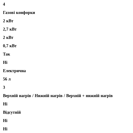
4
Газові конфорки
2 кВт
2,7 кВт
2 кВт
0,7 кВт
Так
Ні
Електрична
56 л
3
Верхній нагрів / Нижній нагрів / Верхній + нижній нагрів
Ні
Відсутній
Ні
Ні