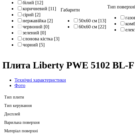
білий
[12]
Тип поверхн
коричневий
[11]
Габарити
сірий
[2]
газо
нержавійка
[2]
50х60 см
[13]
комб
червоний
[0]
60х60 см
[22]
елек
зелений
[0]
слонова кістка
[3]
чорний
[5]
Плита Liberty PWE 5102 BL-F
Технічні характеристики
Фото
Тип плити
Тип керування
Дисплей
Варильна поверхня
Матеріал поверхні