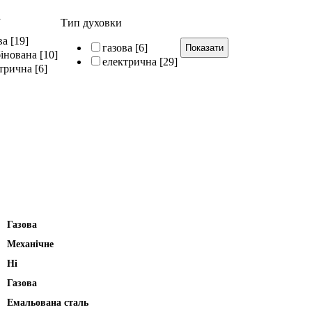
і
Тип духовки
ва
[19]
газова
[6]
інована
[10]
електрична
[29]
трична
[6]
Газова
Механічне
Ні
Газова
Емальована сталь