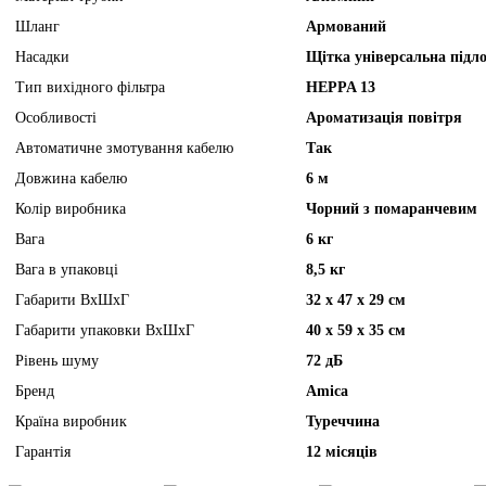
Шланг
Армований
Насадки
Щітка універсальна підл
Тип вихідного фільтра
HEPPA 13
Особливості
Ароматизація повітря
Автоматичне змотування кабелю
Так
Довжина кабелю
6 м
Колір виробника
Чорний з помаранчевим
Вага
6 кг
Вага в упаковці
8,5 кг
Габарити ВхШхГ
32 х 47 х 29 см
Габарити упаковки ВхШхГ
40 х 59 х 35 см
Рівень шуму
72 дБ
Бренд
Amica
Країна виробник
Туреччина
Гарантія
12 місяців