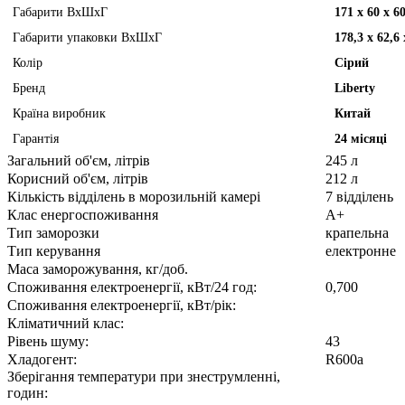
Габарити ВхШхГ
171 х 60 х 6
Габарити упаковки ВхШхГ
178,3 х 62,6 
Колір
Сірий
Бренд
Liberty
Країна виробник
Китай
Гарантія
24 місяці
Загальний об'єм, літрів
245 л
Корисний об'єм, літрів
212 л
Кількість відділень в морозильній камері
7 відділень
Клас енергоспоживання
A+
Тип заморозки
крапельна
Тип керування
електронне
Маса заморожування, кг/доб.
Споживання електроенергії, кВт/24 год:
0,700
Споживання електроенергії, кВт/рік:
Кліматичний клас:
Рівень шуму:
43
Хладогент:
R600a
Зберігання температури при знеструмленні,
годин: