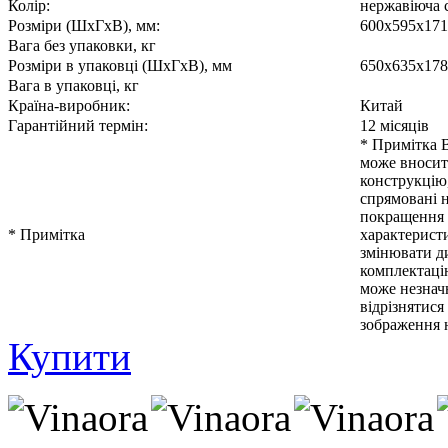
Колір:
нержавіюча 
Розміри (ШхГхВ), мм:
600x595x171
Вага без упаковки, кг
Розміри в упаковці (ШхГхВ), мм
650x635x178
Вага в упаковці, кг
Країна-виробник:
Китай
Гарантійний термін:
12 місяців
* Примітка 
може вносит
конструкцію
спрямовані 
покращення
* Примітка
характерист
змінювати д
комплектаці
може незнач
відрізнятися 
зображення 
Купити