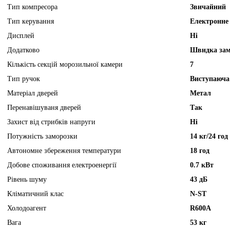
Тип компресора
Звичайний
Тип керування
Електронне
Дисплей
Ні
Додатково
Швидка зам
Кількість секцій морозильної камери
7
Тип ручок
Виступаюча
Матеріал дверей
Метал
Перенавішуваня дверей
Так
Захист від стрибків напруги
Ні
Потужність заморозки
14 кг/24 год
Автономне збереження температури
18 год
Добове споживання електроенергії
0.7 кВт
Рівень шуму
43 дБ
Кліматичний клас
N-ST
Холодоагент
R600А
Вага
53 кг