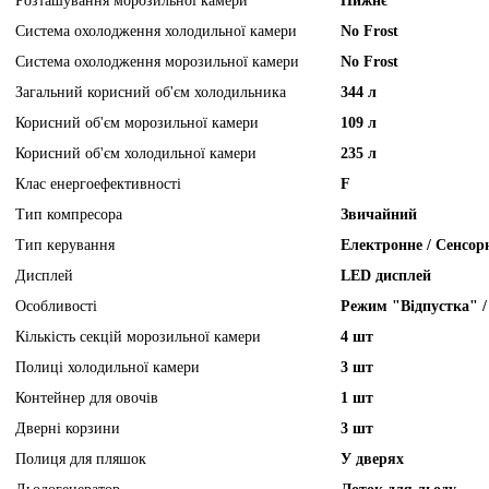
Розташування морозильної камери
Нижнє
Система охолодження холодильної камери
No Frost
Система охолодження морозильної камери
No Frost
Загальний корисний об'єм холодильника
344 л
Корисний об'єм морозильної камери
109 л
Корисний об'єм холодильної камери
235 л
Клас енергоефективності
F
Тип компресора
Звичайний
Тип керування
Електронне / Сенсор
Дисплей
LED дисплей
Особливості
Режим "Відпустка" /
Кількість секцій морозильної камери
4 шт
Полиці холодильної камери
3 шт
Контейнер для овочів
1 шт
Дверні корзини
3 шт
Полиця для пляшок
У дверях