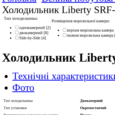
Холодильник Liberty SR
Тип холодильника:
Розміщення морозильної камери:
однокамерний
[2]
верхня морозильна камера
двокамерний
[8]
нижня морозильна камера
Side-by-Side
[4]
Холодильник Libert
Технічні характеристик
Фото
Тип холодильника
Двокамерний
Тип установки
Окремостоячий