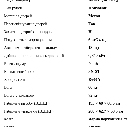
Льодогенератор
Лоток для льоду
Тип ручок
Приховані
Матеріал дверей
Метал
Перенавішування дверей
Так
Захист від стрибків напруги
Ні
Потужність заморожування
6 кг/24 год
Автономне збереження холоду
13 год
Добове споживання електроенергії
0,849 кВт
Рівень шуму
40 дБ
Кліматичний клас
SN-ST
Холодоагент
R600A
Вага
66 кг
Вага з упаковкою
72 кг
Габарити виробу (ВхШхГ)
195 × 60 × 68,5 см
Габарити упаковки (ВхШхГ)
200 × 62,7 × 68,5 см
Колір
Чорна нержавіюча с