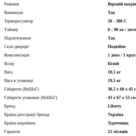
Режими
Верхній нагрів
Конвекція
Так
Терморегулятор
50 - 300 С
Таймер
0 - 90 хв / а
Підсвічування
Так
Скло дверцят
Подвійне
Комплектація
1 деко / 1 кру
Колір
Білий
Вага
18,5 кг
Вага в упаковці
19,5 кг
Габарити (ВхШхГ)
38,5 х 60 х 45 
Габарити упаковки (ВхШхГ)
43 х 67 х 53 см
Бренд
Liberty
Країна реєстрації бренду
Україна
Країна виробник
Туреччина
Гарантія
12 місяців