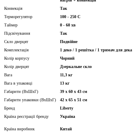
нагрів + конвекція
Конвекція
Так
Терморегулятор
100 - 250 С
Таймер
0 - 60 хв
Підсвічування
Так
Скло дверцят
Подвійне
Комплектація
1 деко / 1 решітка / 1 тримач для дек
Колір корпусу
Чорний
Колір дверцят
Дзеркальне скло
Вага
11,3 кг
Вага в упаковці
13 кг
Габарити (ВхШхГ)
39 х 60 х 43 см
Габарити упаковки (ВхШхГ)
42 х 65 х 51 см
Бренд
Liberty
Країна реєстрації бренду
Україна
Країна виробник
Китай