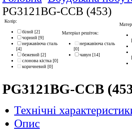
PG3121BG-CCB (453)
Колір:
Матер
білий
[2]
Матеріал решіток:
чорний
[9]
нержавіюча сталь
нержавіюча сталь
[4]
[0]
бежевий
[2]
чавун
[14]
слонова кістка
[0]
коричневий
[0]
PG3121BG-CCB (453
Технічні характеристик
Опис