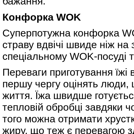
бажання.
Конфорка WOK
Суперпотужна конфорка W
страву вдвічі швиде ніж на 
спеціальному WOK-посуді так
Переваги приготування їжі
першу чергу оцінять люди, 
життя. Їжа швидше готується
тепловій обробці завдяки ч
того можна отримати хрустк
жиру, що теж є перевагою 