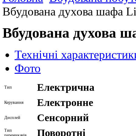
Вбудована духова шафа L
Вбудована духова ш
Технічні характеристик
Фото
Електрична
Тип
Електронне
Керування
Сенсорний
Дисплей
Поворотні
Тип
перемикачів