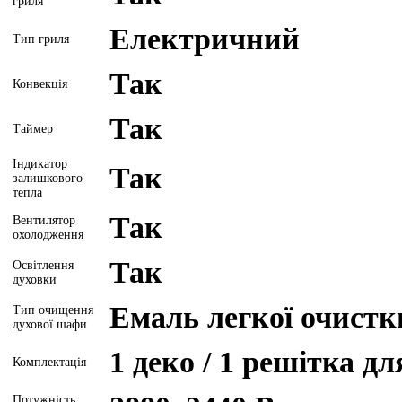
гриля
Електричний
Тип гриля
Так
Конвекція
Так
Таймер
Індикатор
Так
залишкового
тепла
Так
Вентилятор
охолодження
Так
Освітлення
духовки
Емаль легкої очистк
Тип очищення
духової шафи
1 деко / 1 решітка д
Комплектація
Потужність