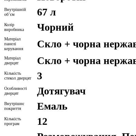
67 л
Внутрішній
об’єм
Чорний
Колір
виробника
Матеріал
Скло + чорна нержа
панелі
керування
Скло + чорна нержа
Матеріал
дверцят
3
Кількість
стекол дверцят
Дотягувач
Особливості
дверцят
Емаль
Внутрішнє
покриття
12
Кількість
програм