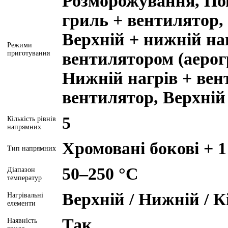
Розморожування, По
гриль + вентилятор, 
Верхній + нижній на
Режими
приготування
вентилятором (аерог
Нижній нагрів + вен
вентилятор, Верхній
5
Кількість рівнів
напрямних
Хромовані бокові + 1
Тип напрямних
50–250 °C
Діапазон
температур
Верхній / Нижній / К
Нагрівальні
елементи
Так
Наявність