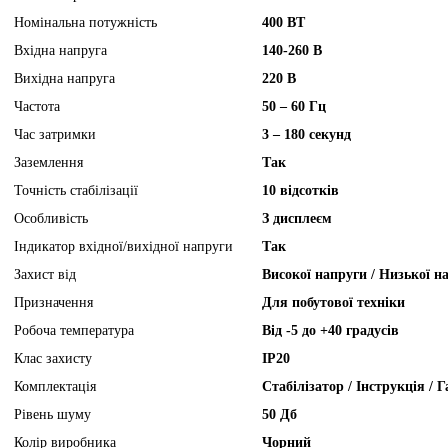
Номінальна потужність
400 ВТ
Вхідна напруга
140-260 В
Вихідна напруга
220 В
Частота
50 – 60 Гц
Час затримки
3 – 180 секунд
Заземлення
Так
Точність стабілізації
10 відсотків
Особливість
З дисплеєм
Індикатор вхідної/вихідної напруги
Так
Захист від
Високої напруги / Низької н
Призначення
Для побутової техніки
Робоча температура
Від -5 до +40 градусів
Клас захисту
IP20
Комплектація
Стабілізатор / Інструкція / 
Рівень шуму
50 Дб
Колір виробника
Чорний