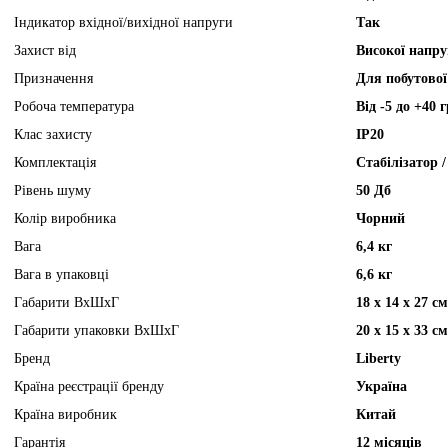
Індикатор вхідної/вихідної напруги
Так
Захист від
Високої напру
Призначення
Для побутової
Робоча температура
Від -5 до +40 
Клас захисту
IP20
Комплектація
Стабілізатор 
Рівень шуму
50 Дб
Колір виробника
Чорний
Вага
6,4 кг
Вага в упаковці
6,6 кг
Габарити ВхШхГ
18 х 14 х 27 см
Габарити упаковки ВхШхГ
20 х 15 х 33 см
Бренд
Liberty
Країна реєстрації бренду
Україна
Країна виробник
Китай
Гарантія
12 місяців