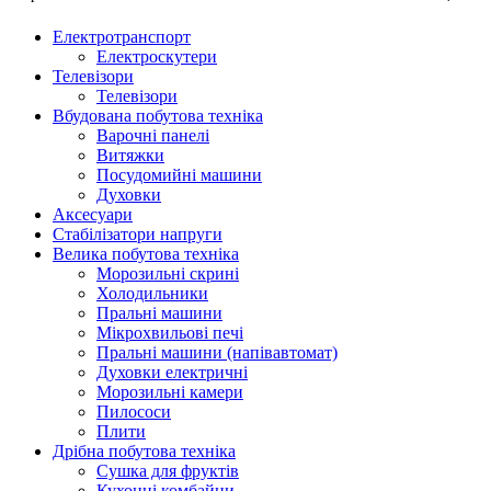
Електротранспорт
Електроскутери
Телевізори
Телевізори
Вбудована побутова техніка
Варочні панелі
Витяжки
Посудомийні машини
Духовки
Аксесуари
Стабілізатори напруги
Велика побутова техніка
Морозильні скрині
Холодильники
Пральні машини
Мікрохвильові печі
Пральні машини (напівавтомат)
Духовки електричні
Морозильні камери
Пилососи
Плити
Дрібна побутова техніка
Сушка для фруктів
Кухонні комбайни