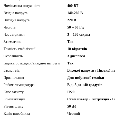
Номінальна потужність
400 ВТ
Вхідна напруга
140-260 В
Вихідна напруга
220 В
Частота
50 – 60 Гц
Час затримки
3 – 180 секунд
Заземлення
Так
Точність стабілізації
10 відсотків
Особливість
З дисплеєм
Індикатор вхідної/вихідної напруги
Так
Захист від
Високої напруги / Низької н
Призначення
Для побутової техніки
Робоча температура
Від -5 до +40 градусів
Клас захисту
IP20
Комплектація
Стабілізатор / Інструкція / 
Рівень шуму
50 Дб
Колір виробника
Чорний