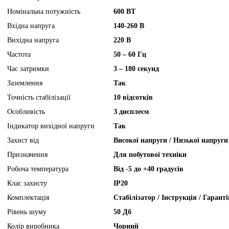
Номінальна потужність
600 ВТ
Вхідна напруга
140-260 В
Вихідна напруга
220 В
Частота
50 – 60 Гц
Час затримки
3 – 180 секунд
Заземлення
Так
Точність стабілізації
10 відсотків
Особливість
З дисплеєм
Індикатор вихідної напруги
Так
Захист від
Високої напруги / Низької напруги
Призначення
Для побутової техніки
Робоча температура
Від -5 до +40 градусів
Клас захисту
IP20
Комплектація
Стабілізатор / Інструкція / Гарант
Рівень шуму
50 Дб
Колір виробника
Чорний