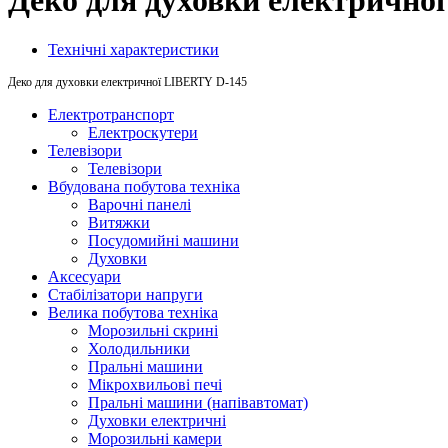
Деко для духовки електрично
Технічні характеристики
Деко для духовки електричної LIBERTY D-145
Електротранспорт
Електроскутери
Телевізори
Телевізори
Вбудована побутова техніка
Варочні панелі
Витяжки
Посудомийні машини
Духовки
Аксесуари
Стабілізатори напруги
Велика побутова техніка
Морозильні скрині
Холодильники
Пральні машини
Мікрохвильові печі
Пральні машини (напівавтомат)
Духовки електричні
Морозильні камери