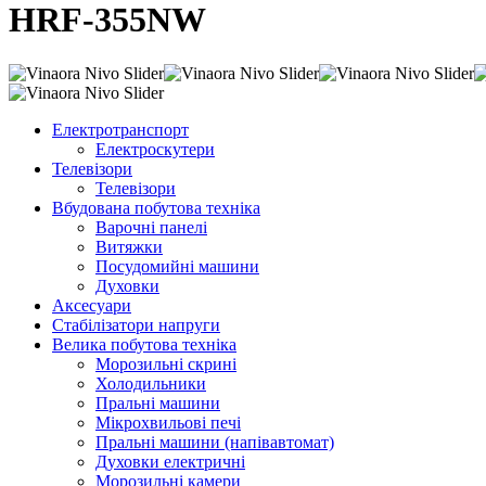
HRF-355NW
Електротранспорт
Електроскутери
Телевізори
Телевізори
Вбудована побутова техніка
Варочні панелі
Витяжки
Посудомийні машини
Духовки
Аксесуари
Стабілізатори напруги
Велика побутова техніка
Морозильні скрині
Холодильники
Пральні машини
Мікрохвильові печі
Пральні машини (напівавтомат)
Духовки електричні
Морозильні камери