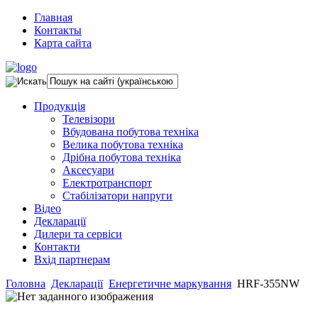
Главная
Контакты
Карта сайта
Продукція
Телевізори
Вбудована побутова техніка
Велика побутова техніка
Дрібна побутова техніка
Аксесуари
Електротранспорт
Стабілізатори напруги
Відео
Декларації
Дилери та сервіси
Контакти
Вхід партнерам
Головна
Декларації
Енергетичне маркування
HRF-355NW