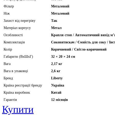
Фільтр
Металевий
Ніж
Металевий
Захист від перегріву
Так
Матеріал корпусу
Метал
Особливості
Крапля стоп / Автоматичний вихід м’
Комплектація
Соковитискач / Ємність для соку / Інс
Колір
Коричневий / Світло-коричневий
Габарити (ВхШхГ)
32 × 20 × 24 см
Вага
2,17 кг
Вага в упаковці
2,6 кг
Бренд
Liberty
Країна реєстрації бренду
Україна
Країна виробник
Китай
Гарантія
12 місяців
Купити